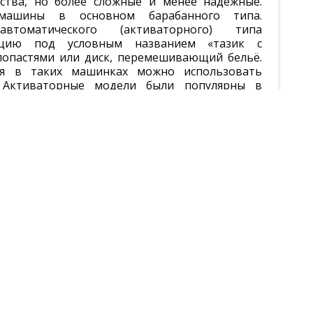
ства, но более сложные и менее надёжные.
 машины в основном барабанного типа.
томатического (активаторного) типа
ацию под условным названием «тазик с
 лопастями или диск, перемешивающий бельё.
ия в таких машинках можно использовать
 Активаторные модели были популярны в
литарности» автоматических «стиралок», но их
бществах типа «Отдам даром». Иногда за них
деньги Сегодня машины активаторного типа
ские производители (марки «Лилия», «Фея»,
я также малоизвестные отечественные марки
. Цена «тазиков с моторчиком» варьируется от
ьны (можно легко взять и перенести на другое
ья от 1.5 до 7 кг в зависимости от модели и
стоянно переезжает с места на место. Стоит
 очень много ограничений – это касается и
 (их практически нет), и небольшой скорости,
тирки, ну и не забываем про необходимость
я слива воды в ванну или туалет. Лучше всего
дачи. Ультразвуковые стиральные машины
вые после бытия массажерами. Стирают они
то для растворения пятен достаточно просто