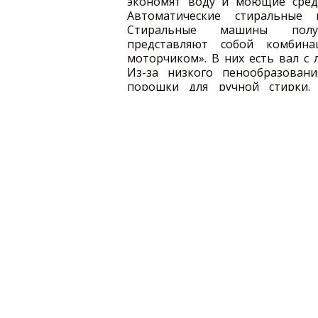
экономят воду и моющие сред
Автоматические стиральные
Стиральные машины полуав
представляют собой комбин
моторчиком». В них есть вал с
Из-за низкого пенообразован
порошки для ручной стирки.
советское время из-за некоей «э
по-прежнему можно найти в соо
даже могут просить какие-то 
производят в основном россий
«Малютка» и т.д.). Встречаютс
Wellton, UNIT, Saturn и другие
1300 до 5500 рублей, они мобил
место), допускают загрузку бел
подойдут той семье, которая по
заметить, что у таких машинок
скудного выбора программ стирки
и ограничений в температуре с
каждый раз подключать шланг дл
такие машинки подойдут для 
переквалифицировались в тако
вообще никак (ведь известно, ч