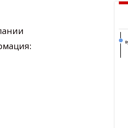
пании
В
рмация: