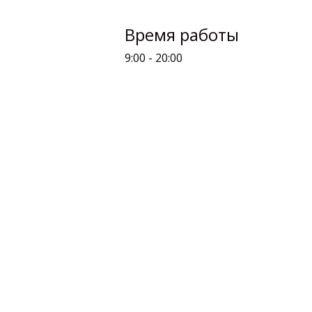
Время работы
9:00 - 20:00
Официальный сайт
003.ru
Отзывы компани
003.ru
Компания на карт