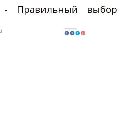
ru - Правильный выбор
щих владельцев кредитных карт, для тех, кто
желает завести кредитку, но сомневается в
заводят кредитки для перечисления зарплат,
но не владеют информацией, на что необходимо
ии, дабы не быть в проигрыше.