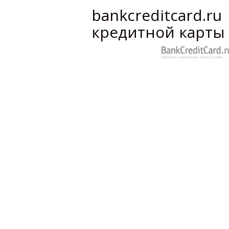
bankcreditcard.
кредитной карты
Информационный ресурс для буду
не знает правила оформления, 
правильности действий. Многие 
пенсий, пособий, для поездок, 
обратить внимание при оформлен
bankcreditcard.ru