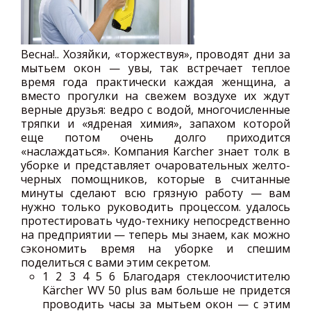
Весна!.. Хозяйки, «торжествуя», проводят дни за
мытьем окон — увы, так встречает теплое
время года практически каждая женщина, а
вместо прогулки на свежем воздухе их ждут
верные друзья: ведро с водой, многочисленные
тряпки и «ядреная химия», запахом которой
еще потом очень долго приходится
«наслаждаться». Компания Karcher знает толк в
уборке и представляет очаровательных желто-
черных помощников, которые в считанные
минуты сделают всю грязную работу — вам
нужно только руководить процессом. удалось
протестировать чудо-технику непосредственно
на предприятии — теперь мы знаем, как можно
сэкономить время на уборке и спешим
поделиться с вами этим секретом.
1
2 3 4 5 6 Благодаря стеклоочистителю
Kärcher WV 50 plus вам больше не придется
проводить часы за мытьем окон — с этим