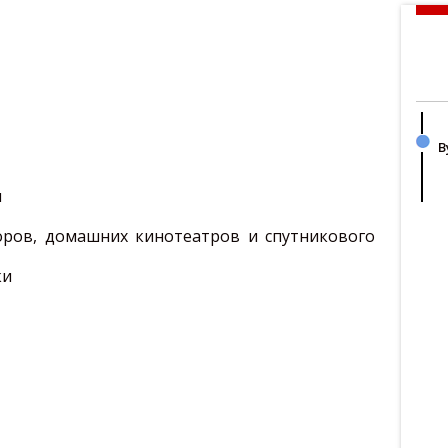
В
и
оров, домашних кинотеатров и спутникового
ки