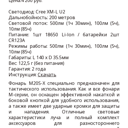
Цена:
4 200 руб.
Светодиод:
Сree XM-L U2
Дальнобойность:
200 метров
Световой поток:
500лм (1ч 30мин), 100лм (5ч),
10лм (85ч)
Питание:
1шт 18650 Li-Ion / батарейки 2шт
CR123A
Режимы работы:
500лм (1ч 30мин), 100лм (5ч),
10лм (85ч)
Габариты:
L 140 x D 35.5мм
Вес:
122,5 г (без питания)
Гарантия:
2 года
Инструкция:
Скачать
Фонарь M20S-X специально предназначен для
тактического использования. Как и все фонари
М-серии, он оснащен эффективной накаткой и
боковой кнопкой для удобного использования,
а также имеет две ударные кромки для защиты
и нападения. Отличные световые
характеристики луча и полный комплект
аксессуаров для разностороннего