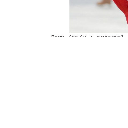
После борьбы с анорексией с
чемпионка по фигурному кат
покорила всю страну своим в
Спортивный режим, изнуряющи
нервного срыва и анорексии.
Юлия Липницкая 
сейчас: Юлия
Ильиных провели 
Юлия Липницкая и Елена Ильиных
своей Академии фигурного к
Зареченской школы номер 76. В
от 6 до 40 лет. Девушкам помо
Мирошкин (ранее выступавший