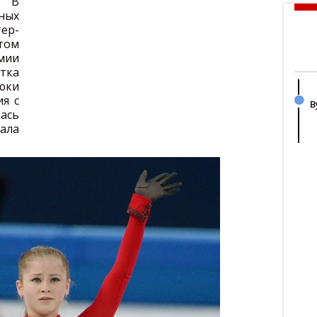
. В
иных
тер-
том
емии
тка
юки
ия с
В
ась
ала