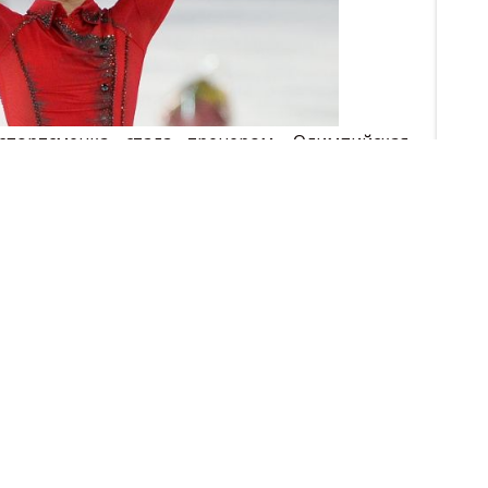
портсменка стала тренером. Олимпийская
анию Юлия Липницкая четыре года назад
ыступлением на зимней Олимпиаде в Сочи.
е тренировки и дисциплина довели ее до
2018 фигуристка где она
 Липницкая и Елена
мастер-класс в Сочи
 провели мастер-класс перед стартом работы
атания. Мероприятие проходило на льду
 мастер-классе приняло участие 34 человека
гал их будущий напарник по Академии Максим
 в парном катании среди юниоров с Линой