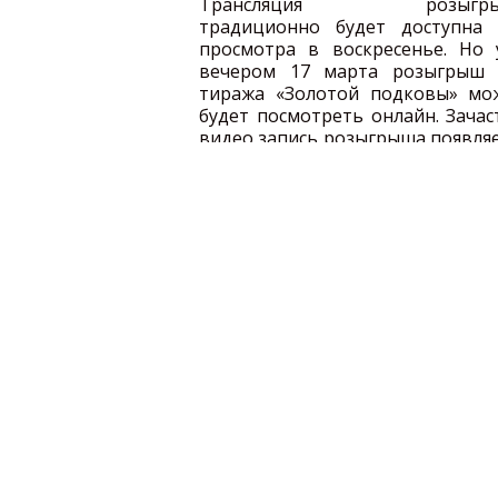
Трансляция розыгры
традиционно будет доступна 
просмотра в воскресенье. Но 
вечером 17 марта розыгрыш 
тиража «Золотой подковы» мо
будет посмотреть онлайн. Зача
видео запись розыгрыша появля
в сети после 22:00 мск в суббот
воскресенье за ходом розыгр
обладатели билетов «Золо
подковы» смогут следить, вклю
телевизор на НТВ, где в 14:00
местному времени начне
программа «У нас выигрывают!
рамках которой будет тран
популярных в России лотерей.
Проверить билет «Золотой подк
формируется по мере выпадение
информация о призах, которые б
После того как трансляция розы
можно будет проверить билет 1
этого необходимо лишь ввести н