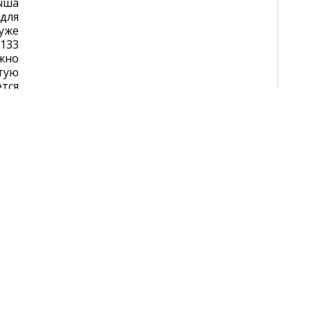
ша
для
уже
133
жно
стую
ется
у. В
ыша
той
чив
 по
тся
» в
слироваться розыгрыш сразу нескольких
овы» можно также по тиражной таблице. Она
 чисел при розыгрыше. В нее также внесена
удут получать победители.
грыша выйдет в эфир на НТВ, на сайте Столото
33 тиража «Золотой подковы» по номеру. Для
омер билета в специальное поле.