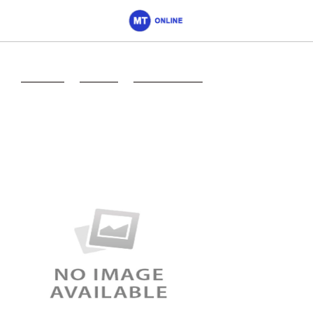
Главная
->
Москва
->
Спортмастер
->
Магазин
Спортмастер на
Ходынском бульваре