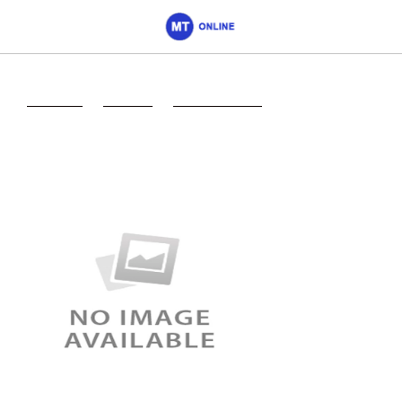
Главная
->
Москва
->
Спортмастер
->
Магазин
Спортмастер на
Люблинской