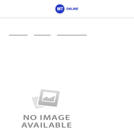
Главная
->
Москва
->
Спортмастер
->
Магазин
Спортмастер на
Смоленской площади