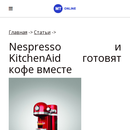
Главная
->
Cтатьи
->
Nespresso и
KitchenAid готовят
кофе вместе