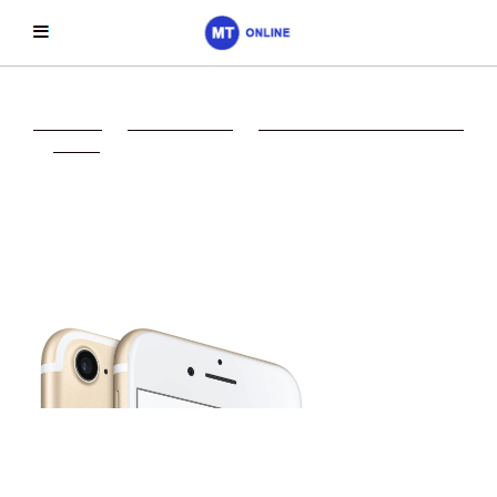
Главная
->
Электроника
->
Смартфоны и телефоны
->
Apple
->
Смартфон Apple
iPhone 7 32GB
(золотистый)