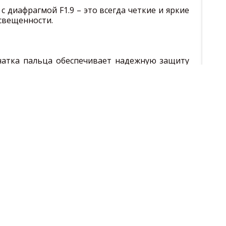
 диафрагмой F1.9 – это всегда четкие и яркие
освещенности.
чатка пальца обеспечивает надежную защиту
льшее удобство в использовании смартфона.
УЛЯТОРА
стью продлевает работу смартфона. Смотрите
ием, играйте в игры, слушайте музыку и
ми дольше, чем обычно.
ST технологий вы можете оставить кошелек
о оплачивая их смартфоном. Вы можете быть
тежа, так как все транзакции защищены
0, 1800, 1900
DGE, 3G, 4G