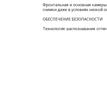
Фронтальная и основная камеры с
снимки даже в условиях низкой 
ОБЕСПЕЧЕНИЕ БЕЗОПАСНОСТИ
Технология распознавания отпе
данных в смартфоне, а также бо
УВЕЛИЧЕННАЯ ЕМКОСТЬ АККУМ
Аккумулятор с увеличенной емко
видео с высоким HD разрешен
работайте с любыми приложения
SAMSUNG PAY
Благодаря поддержке NFC и M
дома и покупать товары прост
уверены в безопасности пла
отпечатком пальца.
Диапазоны GSM
850, 90
Интернет
GPRS, E