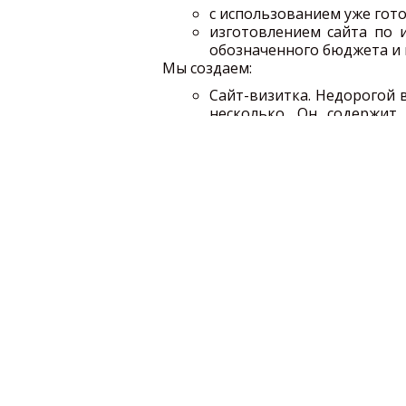
с использованием уже гот
изготовлением сайта по 
обозначенного бюджета и 
Мы создаем:
Сайт-визитка.
Недорогой в
несколько. Он содержит
организации. Её цель — 
большое количество партн
Landing-Page.
Сайт с одно
услуге либо продукте. Б
конкретное целевое дейс
телефону, оставить свою з
корпоративный ресурс.
На 
что из себя представляет 
или продукцию предлагае
каталог с продукцией и 
акций, новостей, онлайн-к
интернет-магазин.
Так на
предлагаются услуги и т
поиском, благодаря котор
и купить его в онлайн-реж