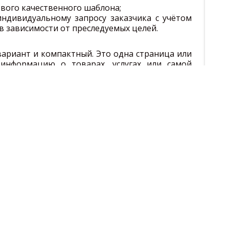
ового качественного шаблона;
индивидуальному запросу заказчика с учётом
в зависимости от преследуемых целей.
ариант и компактный. Это одна страница или
 информацию о товарах, услугах или самой
заинтересовать возможных клиентов и найти
ёров;
й страницей. На нём указана информация об
лагодаря ней пользователь должен совершить
твие — обратиться по размещённому на сайте
аявку;
таких сайтах подробно рассказывают о том,
владелец сайта, чем занимается, какие услуги
т. Чаще всего корпоративный сайт содержит
ряд дополнительных сервисов вроде отзывов,
онсультанта и других;
зывают виртуальную площадку, на которой
овары. На сайте имеется каталог с удобным
ому клиент имеет возможность выбрать товар
име.