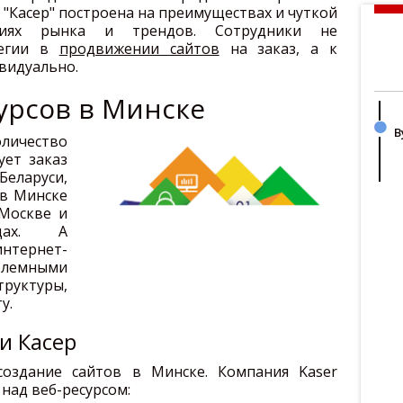
 "Касер" построена на преимуществах и чуткой
иях рынка и трендов. Сотрудники не
тегии в
продвижении сайтов
на заказ, а к
видуально.
урсов в Минске
В
ичество
ует заказ
еларуси,
 в Минске
 Москве и
одах. А
тернет-
блемными
руктуры,
у.
и Касер
создание сайтов в Минске. Компания Kaser
над веб-ресурсом: