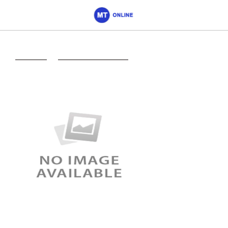
Главная
->
Итернет-магазины
->
Mytoshiba
Mytoshiba