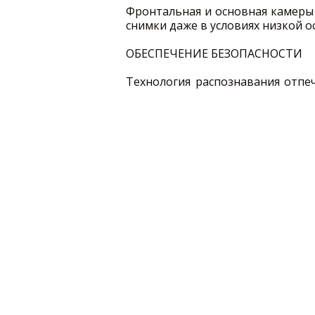
Фронтальная и основная камеры с
снимки даже в условиях низкой 
ОБЕСПЕЧЕНИЕ БЕЗОПАСНОСТИ
Технология распознавания отпе
данных в смартфоне, а также бо
УВЕЛИЧЕННАЯ ЕМКОСТЬ АККУМ
Аккумулятор с увеличенной емко
видео с высоким HD разрешен
работайте с любыми приложения
SAMSUNG PAY
Благодаря поддержке NFC и M
дома и покупать товары прост
уверены в безопасности пла
отпечатком пальца.
Диапазоны GSM
850, 90
Интернет
GPRS, E