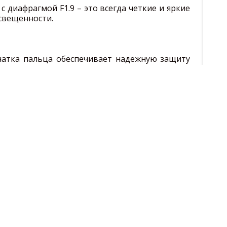
 диафрагмой F1.9 – это всегда четкие и яркие
освещенности.
чатка пальца обеспечивает надежную защиту
льшее удобство в использовании смартфона.
УЛЯТОРА
стью продлевает работу смартфона. Смотрите
ием, играйте в игры, слушайте музыку и
ми дольше, чем обычно.
ST технологий вы можете оставить кошелек
о оплачивая их смартфоном. Вы можете быть
тежа, так как все транзакции защищены
0, 1800, 1900
DGE, 3G, 4G